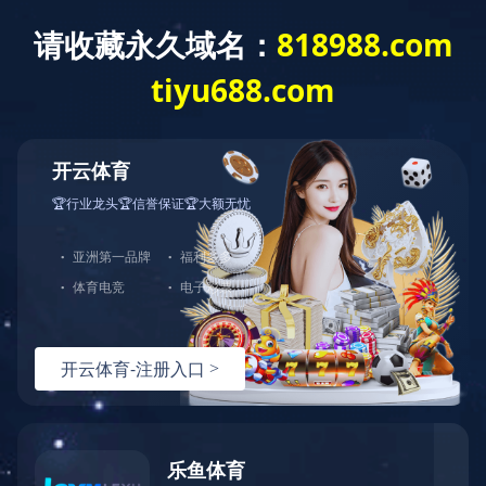
开云kaiyun（中
企业概况
工程业绩
开云kaiyun（中
国）
当前位置：
开云kaiyun（中国）
>
工程业绩
>
超高层及特大型地标性项目
国）banner
中国钢研科技
来源