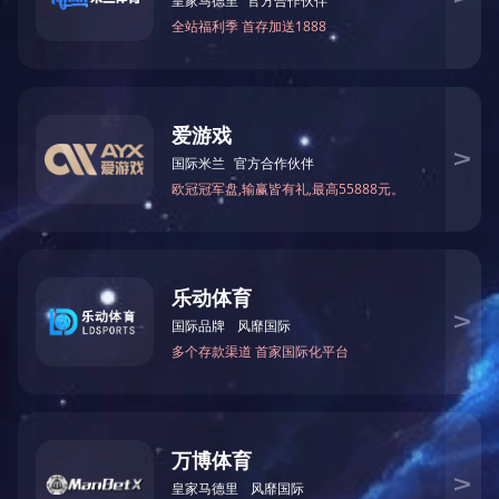
网站开云kaiy
copyri
地址：北京市海淀区西
九游·官方网站
|
开云足球
|
米兰体育网页版
|
华体会官方端网站登录入口
|
九游网页版
·官方站入口
|
开云官方注册
|
竞猜网
|
开云app登录入口
|
安博在线登录官网
|