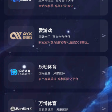
制工作。
远达国际始终以市
准化体系建设、信
1000余人，20
二十多年来远达国
荣获鲁班奖、詹天
被行业及协会评为“
冶金建设优秀企业”
昨天的成绩已成为
种理念，继续谱写
期待与您强强联手