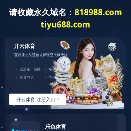
开云kaiyun（中
企业概况
工程业绩
开云kaiyun（中
国）
公司介绍
企业概况
国）banner
公司介绍
开云app官方在
领导致辞
先通过了综合管理
会、中国钢结构协
联系我们