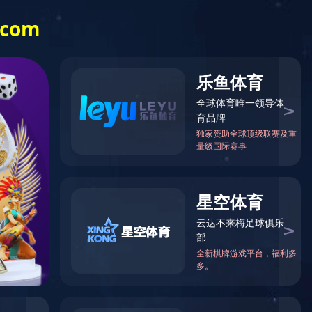
业文化
招贤纳士
网站管理
正式封顶
已达402米，标志着项目建设取得了里程碑式的重